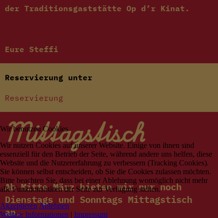
der Traditionsgaststätte Op d’r Kinat.
Eure Steffi
Reservierung unter
Reservierung
Mittagstisch
Wir benutzen Cookies
Wir nutzen Cookies auf unserer Website. Einige von ihnen sind
essenziell für den Betrieb der Seite, während andere uns helfen, diese
Website und die Nutzererfahrung zu verbessern (Tracking Cookies).
Sie können selbst entscheiden, ob Sie die Cookies zulassen möchten.
Bitte beachten Sie, dass bei einer Ablehnung womöglich nicht mehr
Ab Mitte März bieten wir nur noch
alle Funktionalitäten der Seite zur Verfügung stehen.
Dienstags und Sonntags Mittagstisch
Akzeptieren
Ablehnen
an.
Weitere Informationen
|
Impressum