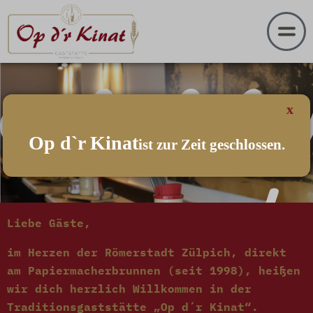
lich 
x
Op d`r Kinat
ist zur Zeit geschlossen.
in d
Liebe Gäste,
im Herzen der Römerstadt Zülpich, direkt
am Papiermacherbrunnen (seit 1998), heißen
wir dich herzlich Willkommen in der
Traditionsgaststätte „Op d´r Kinat“.