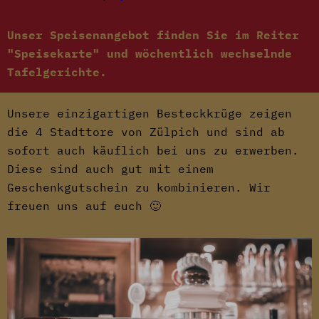
Unser Speisenangebot finden Sie im Reiter
"Speisekarte" und wöchentlich wechselnde
Tafelgerichte.
Unsere einzigartigen Besteckkrüge zeigen
die 4 Stadttore von Zülpich und sind ab
sofort auch käuflich bei uns zu erwerben.
Diese sind auch gut mit einem
Geschenkgutschein zu kombinieren. Wir
freuen uns auf euch 🙂