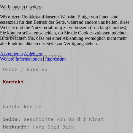
Wir benutzen Cookies
Stefanie Krahm
Münsterstraße 4
Wir nutzen Cookies auf unserer Website. Einige von ihnen sind
essenziell für den Betrieb der Seite, während andere uns helfen, diese
Website und die Nutzererfahrung zu verbessern (Tracking Cookies).
Sie können selbst entscheiden, ob Sie die Cookies zulassen möchten.
53909 Zülpich
Bitte beachten Sie, dass bei einer Ablehnung womöglich nicht mehr
alle Funktionalitäten der Seite zur Verfügung stehen.
Akzeptieren
Ablehnen
St.Nr. 209/5073/3936
Weitere Informationen
|
Impressum
02252 / 8368180
Kontakt
Bildherkünfte:
Seite:
Geschichte von Op d´r Kinat
Herkunft:
Hanz-Gerd Dick