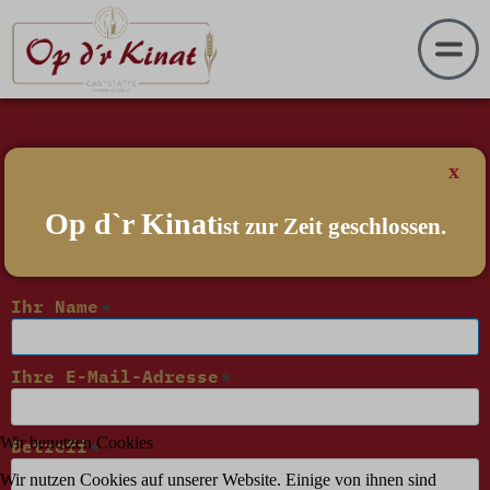
x
Kontakt
Op d`r Kinat
ist zur Zeit geschlossen.
Ihr Name
Ihre E-Mail-Adresse
Wir benutzen Cookies
Betreff
Wir nutzen Cookies auf unserer Website. Einige von ihnen sind